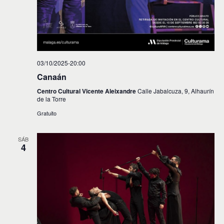
s
03/10/2025-20:00
Canaán
Centro Cultural Vicente Aleixandre
Calle Jabalcuza, 9, Alhaurín
de la Torre
Gratuito
SÁB
4