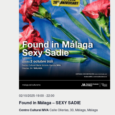
i
n
f
d
e
ó
c
e
n
h
v
a
d
.
i
e
s
t
b
a
ú
s
s
d
e
q
E
u
v
e
e
d
n
02/10/2025-19:00
-
22:00
t
a
Found in Málaga – SEXY SADIE
o
y
Centro Cultural MVA
Calle Ollerías, 33, Málaga, Málaga