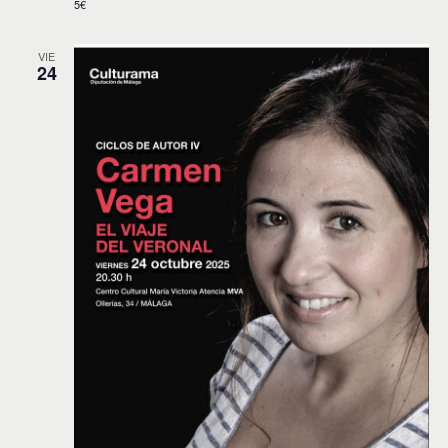
5€
VIE
24