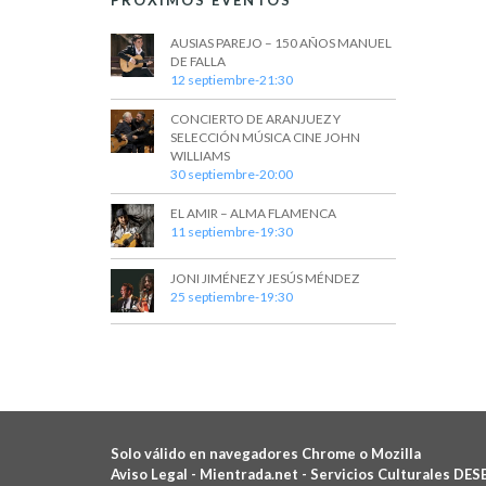
PRÓXIMOS EVENTOS
AUSIAS PAREJO – 150 AÑOS MANUEL
DE FALLA
12 septiembre-21:30
CONCIERTO DE ARANJUEZ Y
SELECCIÓN MÚSICA CINE JOHN
WILLIAMS
30 septiembre-20:00
EL AMIR – ALMA FLAMENCA
11 septiembre-19:30
JONI JIMÉNEZ Y JESÚS MÉNDEZ
25 septiembre-19:30
Solo válido en navegadores Chrome o Mozilla
Aviso Legal -
Mientrada.net - Servicios Culturales DES