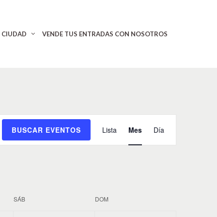
CIUDAD
VENDE TUS ENTRADAS CON NOSOTROS
N
BUSCAR EVENTOS
Lista
Mes
Día
a
v
e
g
a
c
SÁB
DOM
i