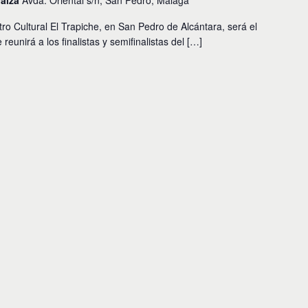
daiza
Avda. Oriental s/n, San Pedro, Málaga
ro Cultural El Trapiche, en San Pedro de Alcántara, será el
eunirá a los finalistas y semifinalistas del […]