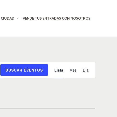
CIUDAD
VENDE TUS ENTRADAS CON NOSOTROS
N
BUSCAR EVENTOS
Lista
Mes
Día
a
v
e
g
a
c
i