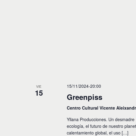
o
s
15/11/2024-20:00
VIE
15
Greenpiss
Centro Cultural Vicente Aleixand
Yllana Producciones. Un desmadre 
ecología, el futuro de nuestro plane
calentamiento global, el uso […]