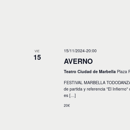
y
o
s
v
p
a
i
r
a
s
l
t
a
p
a
15/11/2024-20:00
VIE
a
15
l
AVERNO
s
a
b
d
Teatro Ciudad de Marbella
Plaza 
r
e
a
FESTIVAL MARBELLA TODODANZA 2
c
E
de partida y referencia "El Infierno"
l
es […]
a
v
v
20€
e
e
.
n
t