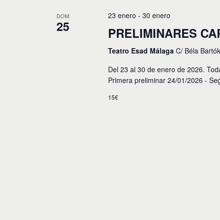
c
c
p
i
c
23 enero
-
30 enero
DOM
a
25
i
l
ó
PRELIMINARES CA
o
a
n
n
b
Teatro Esad Málaga
C/ Béla Bartó
a
r
r
d
a
Del 23 al 30 de enero de 2026. Tod
f
c
e
e
Primera preliminar 24/01/2026 - Se
l
c
a
b
h
15€
v
a
ú
e
.
.
s
B
u
q
s
u
c
a
e
E
v
d
e
n
a
t