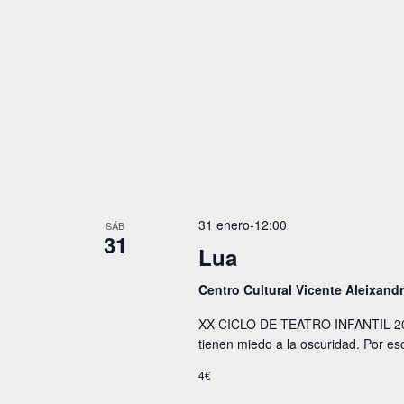
o
s
31 enero-12:00
SÁB
31
Lua
Centro Cultural Vicente Aleixand
XX CICLO DE TEATRO INFANTIL 2026.
tienen miedo a la oscuridad. Por e
4€