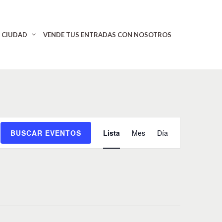
CIUDAD
VENDE TUS ENTRADAS CON NOSOTROS
N
BUSCAR EVENTOS
Lista
Mes
Día
a
v
e
g
a
c
i