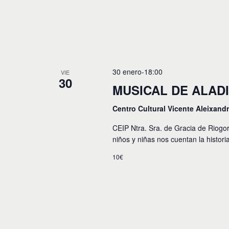
y
o
s
v
p
a
i
r
a
s
l
t
30 enero-18:00
a
VIE
30
p
MUSICAL DE ALAD
a
a
l
s
Centro Cultural Vicente Aleixand
a
b
d
CEIP Ntra. Sra. de Gracia de Riogor
r
e
niños y niñas nos cuentan la histor
a
c
E
10€
l
a
v
v
e
e
.
n
t