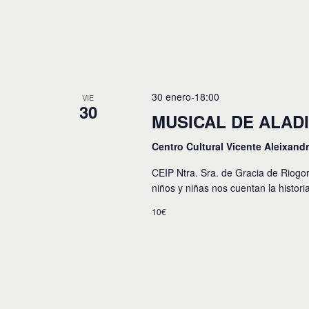
y
o
s
v
p
a
i
r
a
s
l
t
30 enero-18:00
a
VIE
30
p
MUSICAL DE ALAD
a
a
l
s
Centro Cultural Vicente Aleixand
a
b
d
CEIP Ntra. Sra. de Gracia de Riogor
r
e
niños y niñas nos cuentan la histor
a
c
E
10€
l
a
v
v
e
e
.
n
t