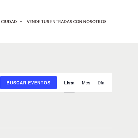
CIUDAD
VENDE TUS ENTRADAS CON NOSOTROS
N
BUSCAR EVENTOS
Lista
Mes
Día
a
v
e
g
a
c
i