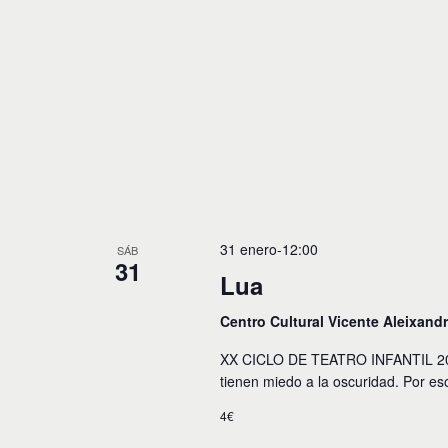
o
s
31 enero-12:00
SÁB
31
Lua
Centro Cultural Vicente Aleixand
XX CICLO DE TEATRO INFANTIL 2026.
tienen miedo a la oscuridad. Por e
4€