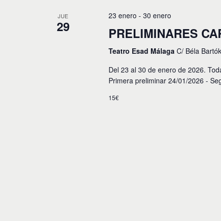
c
c
p
i
c
23 enero
-
30 enero
JUE
a
29
i
l
ó
PRELIMINARES CA
o
a
n
n
b
Teatro Esad Málaga
C/ Béla Bartó
a
r
r
d
a
Del 23 al 30 de enero de 2026. Tod
f
c
e
e
Primera preliminar 24/01/2026 - Se
l
c
a
b
h
15€
v
a
ú
e
.
.
s
B
u
q
s
u
c
a
e
E
v
d
e
n
a
t