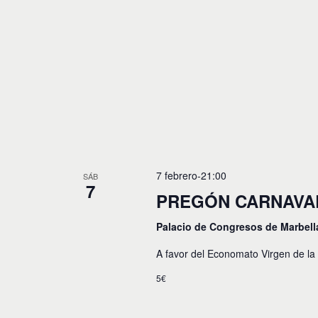
o
s
7 febrero-21:00
SÁB
7
PREGÓN CARNAVAL
Palacio de Congresos de Marbel
A favor del Economato Virgen de la
5€