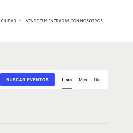
CIUDAD
VENDE TUS ENTRADAS CON NOSOTROS
N
BUSCAR EVENTOS
Lista
Mes
Día
a
v
e
g
a
c
i