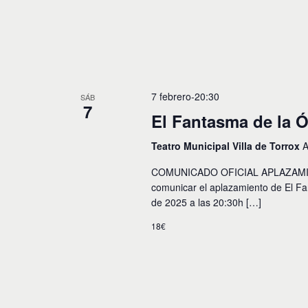
y
o
s
v
p
a
i
r
a
s
l
t
7 febrero-20:30
a
SÁB
7
p
El Fantasma de la 
a
a
l
s
Teatro Municipal Villa de Torrox
A
a
b
d
COMUNICADO OFICIAL APLAZAMIEN
r
e
comunicar el aplazamiento de El F
a
c
de 2025 a las 20:30h […]
E
l
18€
a
v
v
e
e
.
n
t