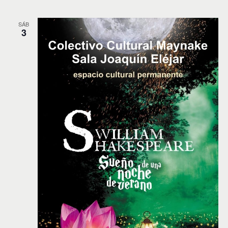
SÁB
3