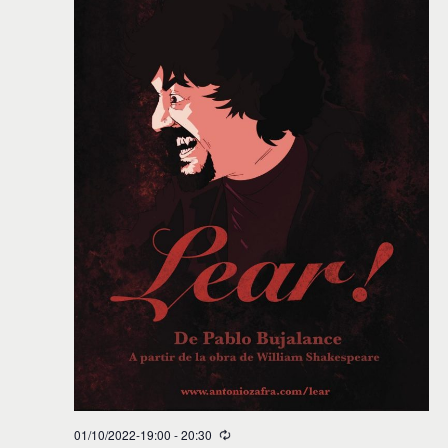
r
f
e
c
h
a
.
01/10/2022-19:00
-
20:30